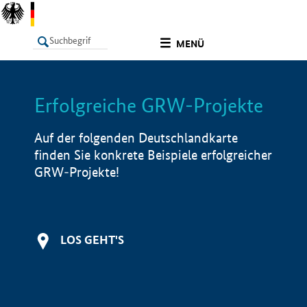
undefined
MENÜ
Erfolgreiche GRW-Projekte
LISTE
Filter
Info
Auf der folgenden Deutschlandkarte
finden Sie konkrete Beispiele erfolgreicher
GRW-Projekte!
LOS GEHT'S