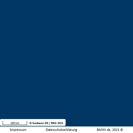
100 km
© Geobasis-DE / BKG 2015
Impressum
Datenschutzerklärung
BMWi.de, 2021 ©