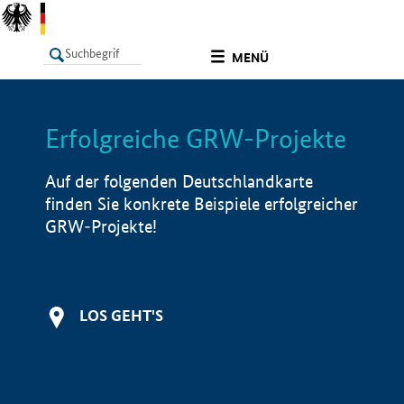
undefined
MENÜ
Erfolgreiche GRW-Projekte
LISTE
Filter
Info
Auf der folgenden Deutschlandkarte
finden Sie konkrete Beispiele erfolgreicher
GRW-Projekte!
LOS GEHT'S