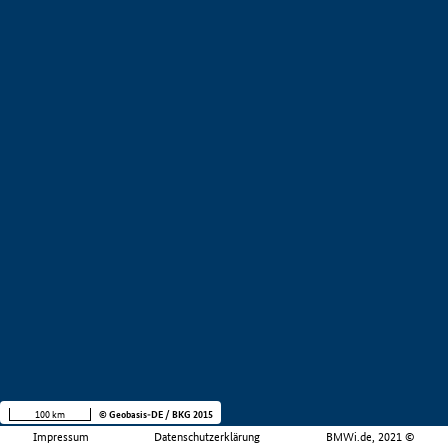
100 km
© Geobasis-DE / BKG 2015
Impressum
Datenschutzerklärung
BMWi.de, 2021 ©