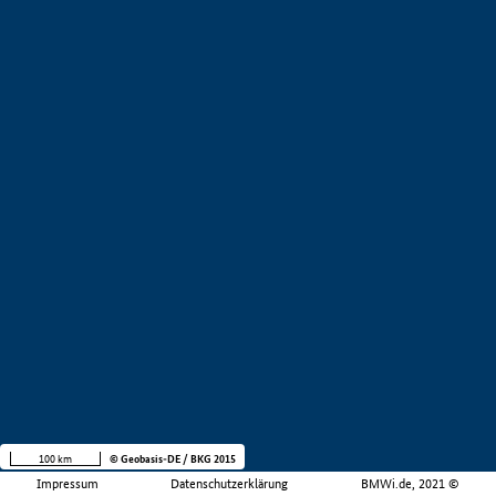
100 km
© Geobasis-DE / BKG 2015
Impressum
Datenschutzerklärung
BMWi.de, 2021 ©