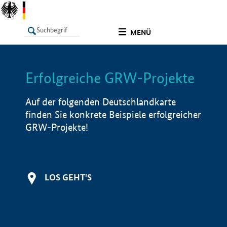
undefined
MENÜ
Erfolgreiche GRW-Projekte
LISTE
Filter
Info
Auf der folgenden Deutschlandkarte
finden Sie konkrete Beispiele erfolgreicher
GRW-Projekte!
LOS GEHT'S