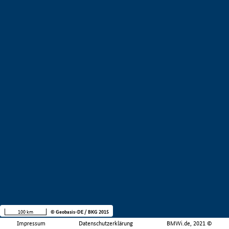
100 km
© Geobasis-DE / BKG 2015
Impressum
Datenschutzerklärung
BMWi.de, 2021 ©