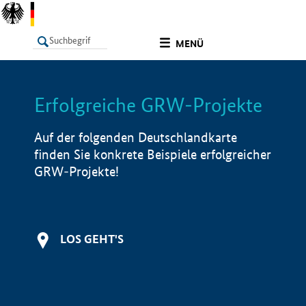
undefined
MENÜ
Erfolgreiche GRW-Projekte
LISTE
Filter
Info
Auf der folgenden Deutschlandkarte
finden Sie konkrete Beispiele erfolgreicher
GRW-Projekte!
LOS GEHT'S