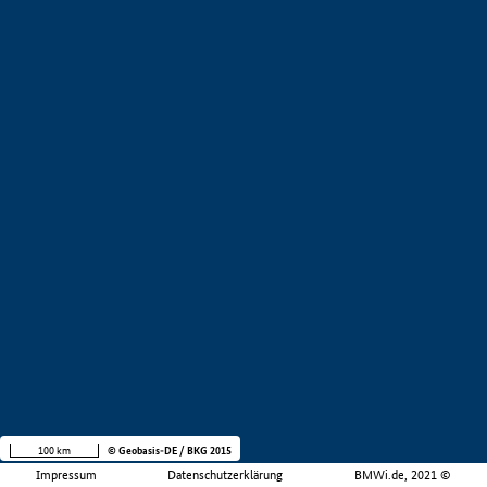
100 km
© Geobasis-DE / BKG 2015
Impressum
Datenschutzerklärung
BMWi.de, 2021 ©