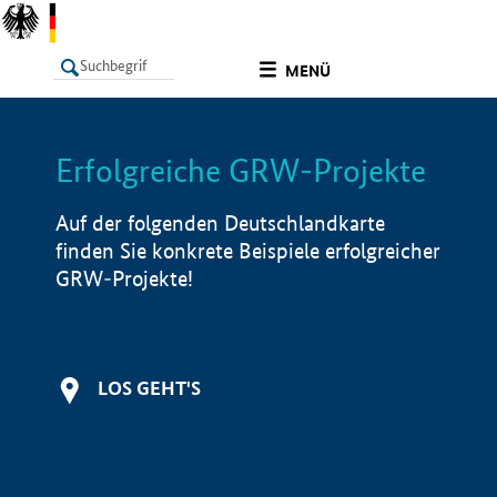
undefined
MENÜ
Erfolgreiche GRW-Projekte
LISTE
Filter
Info
Auf der folgenden Deutschlandkarte
finden Sie konkrete Beispiele erfolgreicher
GRW-Projekte!
LOS GEHT'S