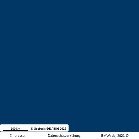
100 km
© Geobasis-DE / BKG 2015
Impressum
Datenschutzerklärung
BMWi.de, 2021 ©