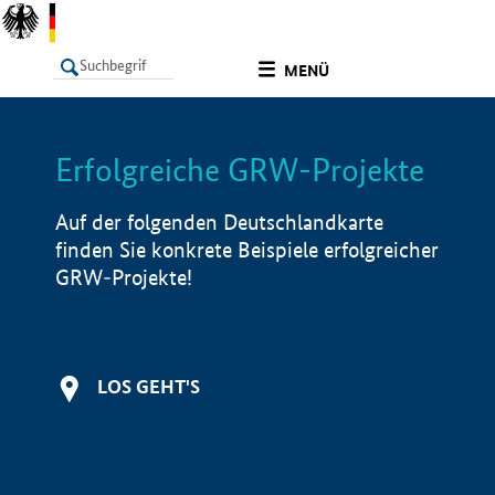
undefined
MENÜ
Erfolgreiche GRW-Projekte
LISTE
Filter
Info
Auf der folgenden Deutschlandkarte
finden Sie konkrete Beispiele erfolgreicher
GRW-Projekte!
LOS GEHT'S