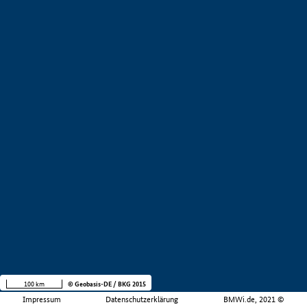
100 km
© Geobasis-DE / BKG 2015
Impressum
Datenschutzerklärung
BMWi.de, 2021 ©