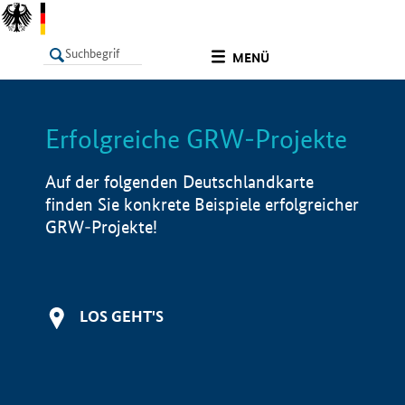
undefined
MENÜ
Erfolgreiche GRW-Projekte
LISTE
Filter
Info
Auf der folgenden Deutschlandkarte
finden Sie konkrete Beispiele erfolgreicher
GRW-Projekte!
LOS GEHT'S