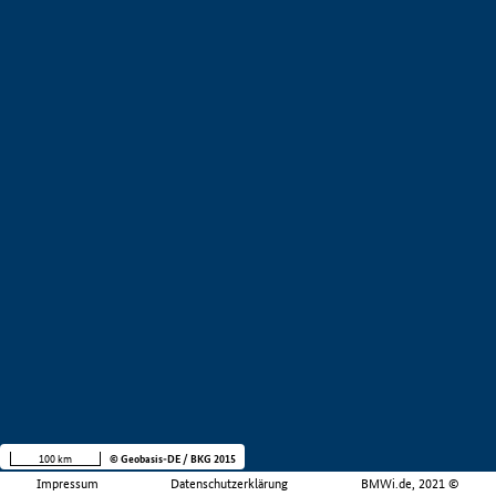
100 km
© Geobasis-DE / BKG 2015
Impressum
Datenschutzerklärung
BMWi.de, 2021 ©