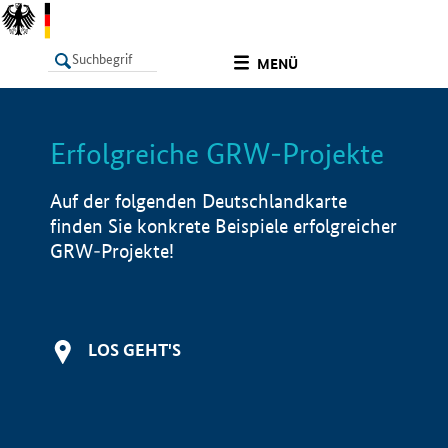
undefined
MENÜ
Erfolgreiche GRW-Projekte
LISTE
Filter
Info
Auf der folgenden Deutschlandkarte
finden Sie konkrete Beispiele erfolgreicher
GRW-Projekte!
LOS GEHT'S