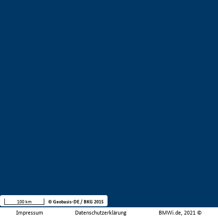
100 km
© Geobasis-DE / BKG 2015
Impressum
Datenschutzerklärung
BMWi.de, 2021 ©