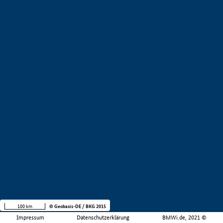
100 km
© Geobasis-DE / BKG 2015
Impressum
Datenschutzerklärung
BMWi.de, 2021 ©