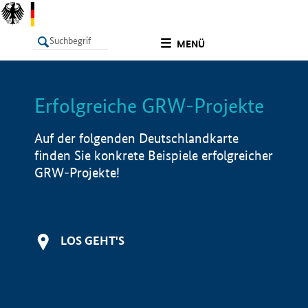
undefined
MENÜ
Erfolgreiche GRW-Projekte
LISTE
Filter
Info
Auf der folgenden Deutschlandkarte
finden Sie konkrete Beispiele erfolgreicher
GRW-Projekte!
LOS GEHT'S