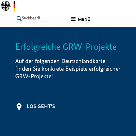
undefined
MENÜ
Erfolgreiche GRW-Projekte
LISTE
Filter
Info
Auf der folgenden Deutschlandkarte
finden Sie konkrete Beispiele erfolgreicher
GRW-Projekte!
LOS GEHT'S