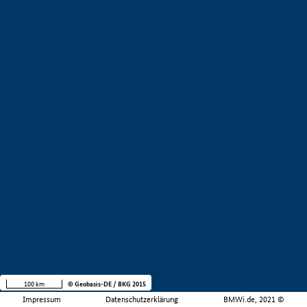
100 km
© Geobasis-DE / BKG 2015
Impressum
Datenschutzerklärung
BMWi.de, 2021 ©