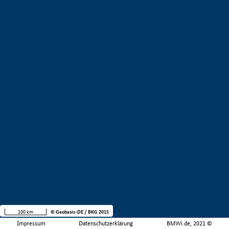
100 km
© Geobasis-DE / BKG 2015
Impressum
Datenschutzerklärung
BMWi.de, 2021 ©