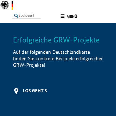
undefined
MENÜ
Erfolgreiche GRW-Projekte
LISTE
Filter
Info
Auf der folgenden Deutschlandkarte
finden Sie konkrete Beispiele erfolgreicher
GRW-Projekte!
LOS GEHT'S