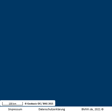
100 km
© Geobasis-DE / BKG 2015
Impressum
Datenschutzerklärung
BMWi.de, 2021 ©