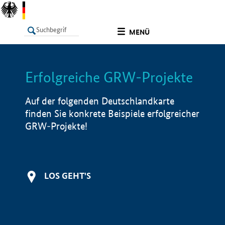
undefined
MENÜ
Erfolgreiche GRW-Projekte
LISTE
Filter
Info
Auf der folgenden Deutschlandkarte
finden Sie konkrete Beispiele erfolgreicher
GRW-Projekte!
LOS GEHT'S