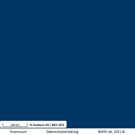
100 km
© Geobasis-DE / BKG 2015
Impressum
Datenschutzerklärung
BMWi.de, 2021 ©