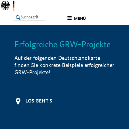
undefined
MENÜ
Erfolgreiche GRW-Projekte
LISTE
Filter
Info
Auf der folgenden Deutschlandkarte
finden Sie konkrete Beispiele erfolgreicher
GRW-Projekte!
LOS GEHT'S