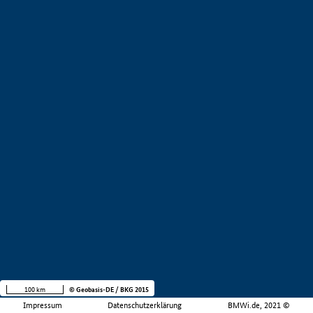
100 km
© Geobasis-DE / BKG 2015
Impressum
Datenschutzerklärung
BMWi.de, 2021 ©