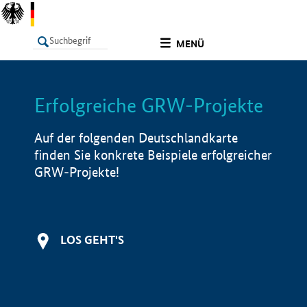
undefined
MENÜ
Erfolgreiche GRW-Projekte
LISTE
Filter
Info
Auf der folgenden Deutschlandkarte
finden Sie konkrete Beispiele erfolgreicher
GRW-Projekte!
LOS GEHT'S