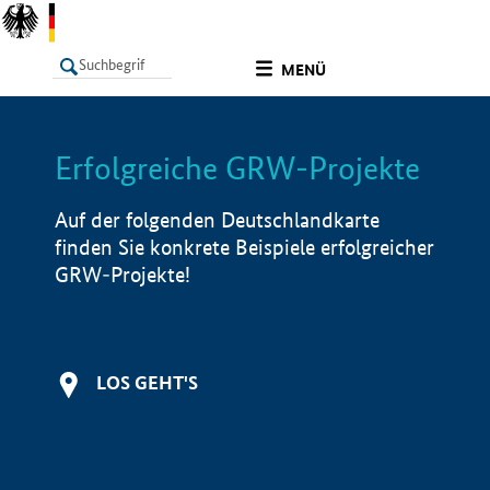
undefined
MENÜ
Erfolgreiche GRW-Projekte
LISTE
Filter
Info
Auf der folgenden Deutschlandkarte
finden Sie konkrete Beispiele erfolgreicher
GRW-Projekte!
LOS GEHT'S