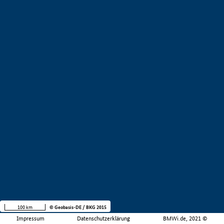
100 km
© Geobasis-DE / BKG 2015
Impressum
Datenschutzerklärung
BMWi.de, 2021 ©