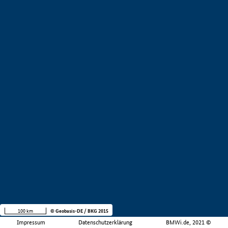
100 km
© Geobasis-DE / BKG 2015
Impressum
Datenschutzerklärung
BMWi.de, 2021 ©