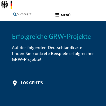
undefined
MENÜ
Erfolgreiche GRW-Projekte
LISTE
Filter
Info
Auf der folgenden Deutschlandkarte
finden Sie konkrete Beispiele erfolgreicher
GRW-Projekte!
LOS GEHT'S