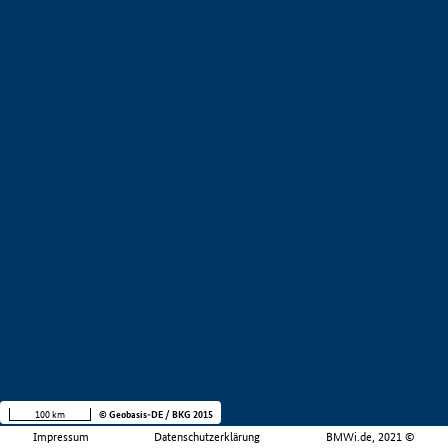
100 km
© Geobasis-DE / BKG 2015
Impressum
Datenschutzerklärung
BMWi.de, 2021 ©