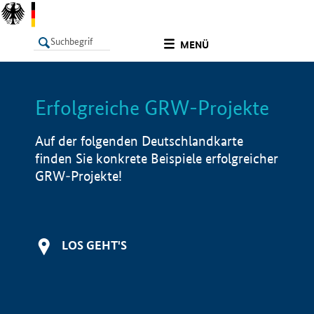
undefined
MENÜ
Erfolgreiche GRW-Projekte
LISTE
Filter
Info
Auf der folgenden Deutschlandkarte
finden Sie konkrete Beispiele erfolgreicher
GRW-Projekte!
LOS GEHT'S