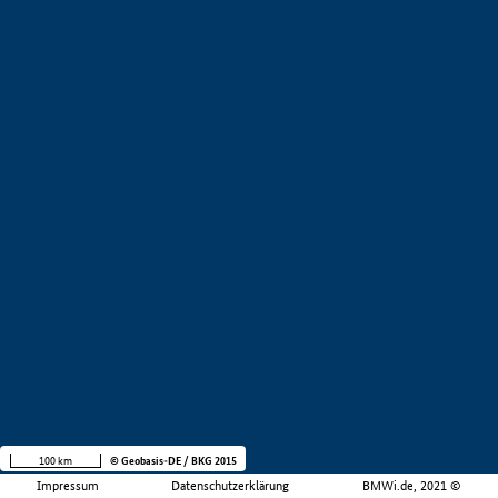
100 km
© Geobasis-DE / BKG 2015
Impressum
Datenschutzerklärung
BMWi.de, 2021 ©