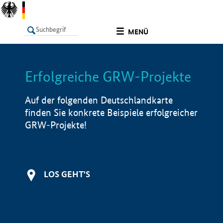
undefined
MENÜ
Erfolgreiche GRW-Projekte
LISTE
Filter
Info
Auf der folgenden Deutschlandkarte
finden Sie konkrete Beispiele erfolgreicher
GRW-Projekte!
LOS GEHT'S