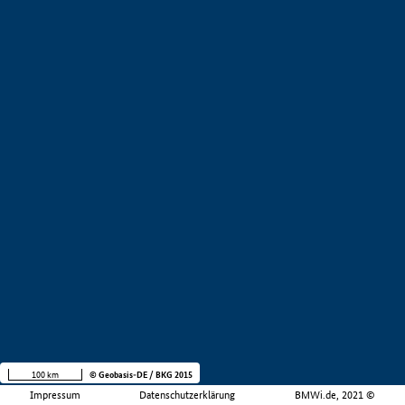
100 km
© Geobasis-DE / BKG 2015
Impressum
Datenschutzerklärung
BMWi.de, 2021 ©