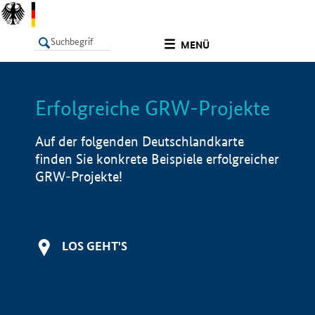
undefined
MENÜ
Erfolgreiche GRW-Projekte
LISTE
Filter
Info
Auf der folgenden Deutschlandkarte
finden Sie konkrete Beispiele erfolgreicher
GRW-Projekte!
LOS GEHT'S