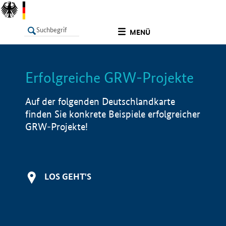
undefined
MENÜ
Erfolgreiche GRW-Projekte
LISTE
Filter
Info
Auf der folgenden Deutschlandkarte
finden Sie konkrete Beispiele erfolgreicher
GRW-Projekte!
LOS GEHT'S