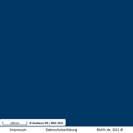
100 km
© Geobasis-DE / BKG 2015
Impressum
Datenschutzerklärung
BMWi.de, 2021 ©