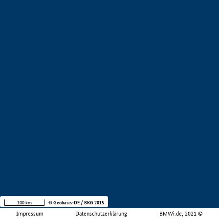
100 km
© Geobasis-DE / BKG 2015
Impressum
Datenschutzerklärung
BMWi.de, 2021 ©