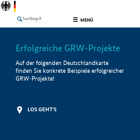
undefined
MENÜ
Erfolgreiche GRW-Projekte
LISTE
Filter
Info
Auf der folgenden Deutschlandkarte
finden Sie konkrete Beispiele erfolgreicher
GRW-Projekte!
LOS GEHT'S