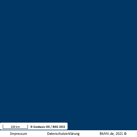
100 km
© Geobasis-DE / BKG 2015
Impressum
Datenschutzerklärung
BMWi.de, 2021 ©