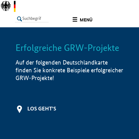
undefined
MENÜ
Erfolgreiche GRW-Projekte
LISTE
Filter
Info
Auf der folgenden Deutschlandkarte
finden Sie konkrete Beispiele erfolgreicher
GRW-Projekte!
LOS GEHT'S