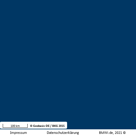
100 km
© Geobasis-DE / BKG 2015
Impressum
Datenschutzerklärung
BMWi.de, 2021 ©