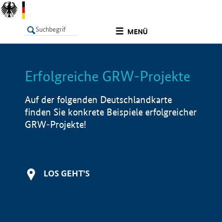
undefined
MENÜ
Erfolgreiche GRW-Projekte
LISTE
Filter
Info
Auf der folgenden Deutschlandkarte
finden Sie konkrete Beispiele erfolgreicher
GRW-Projekte!
LOS GEHT'S