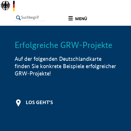
undefined
MENÜ
Erfolgreiche GRW-Projekte
LISTE
Filter
Info
Auf der folgenden Deutschlandkarte
finden Sie konkrete Beispiele erfolgreicher
GRW-Projekte!
LOS GEHT'S