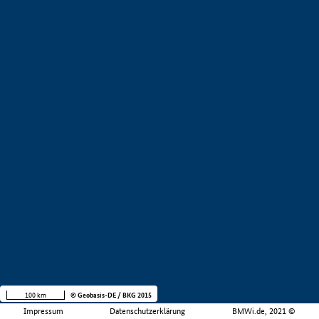
100 km
© Geobasis-DE / BKG 2015
Impressum
Datenschutzerklärung
BMWi.de, 2021 ©