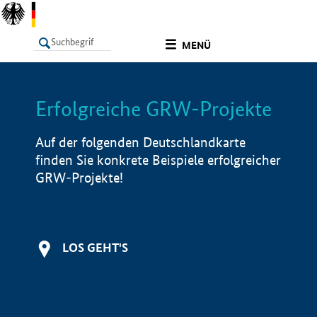
undefined
MENÜ
Erfolgreiche GRW-Projekte
LISTE
Filter
Info
Auf der folgenden Deutschlandkarte
finden Sie konkrete Beispiele erfolgreicher
GRW-Projekte!
LOS GEHT'S