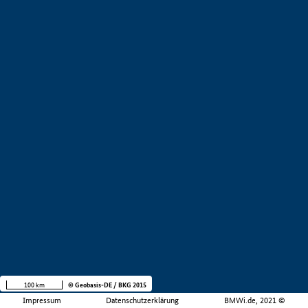
100 km
© Geobasis-DE / BKG 2015
Impressum
Datenschutzerklärung
BMWi.de, 2021 ©