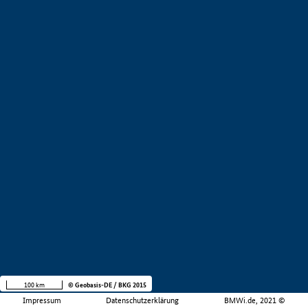
100 km
© Geobasis-DE / BKG 2015
Impressum
Datenschutzerklärung
BMWi.de, 2021 ©