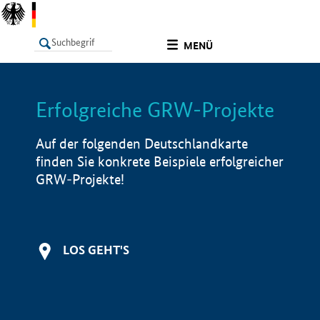
undefined
MENÜ
Erfolgreiche GRW-Projekte
LISTE
Filter
Info
Auf der folgenden Deutschlandkarte
finden Sie konkrete Beispiele erfolgreicher
GRW-Projekte!
LOS GEHT'S