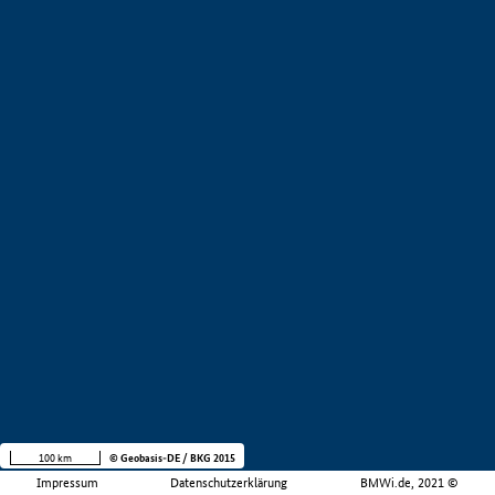
100 km
© Geobasis-DE / BKG 2015
Impressum
Datenschutzerklärung
BMWi.de, 2021 ©