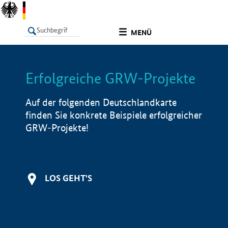
undefined
MENÜ
Erfolgreiche GRW-Projekte
LISTE
Filter
Info
Auf der folgenden Deutschlandkarte
finden Sie konkrete Beispiele erfolgreicher
GRW-Projekte!
LOS GEHT'S