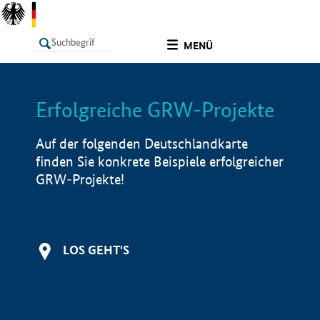
undefined
MENÜ
Erfolgreiche GRW-Projekte
LISTE
Filter
Info
Auf der folgenden Deutschlandkarte
finden Sie konkrete Beispiele erfolgreicher
GRW-Projekte!
LOS GEHT'S