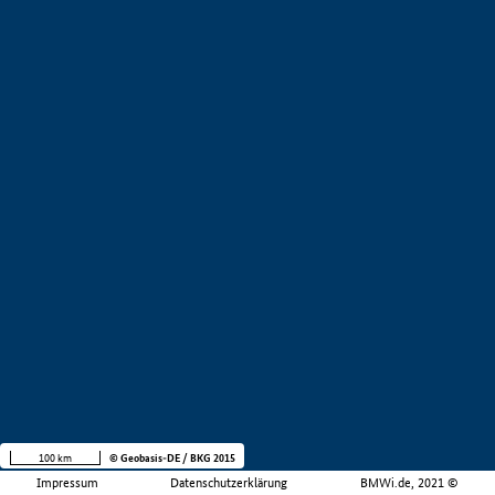
100 km
© Geobasis-DE / BKG 2015
Impressum
Datenschutzerklärung
BMWi.de, 2021 ©