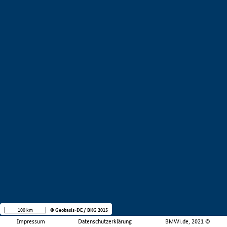
100 km
© Geobasis-DE / BKG 2015
Impressum
Datenschutzerklärung
BMWi.de, 2021 ©