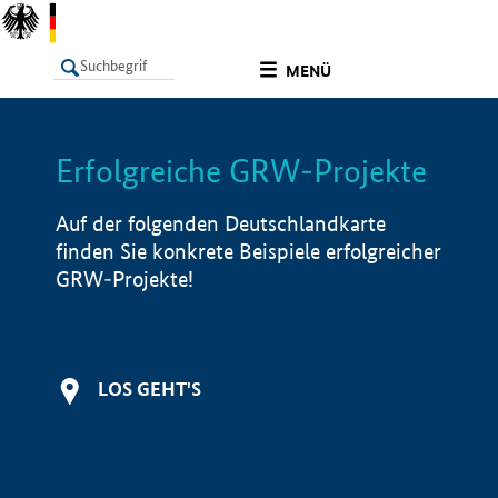
undefined
MENÜ
Erfolgreiche GRW-Projekte
LISTE
Filter
Info
Auf der folgenden Deutschlandkarte
finden Sie konkrete Beispiele erfolgreicher
GRW-Projekte!
LOS GEHT'S