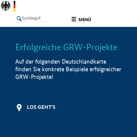
undefined
MENÜ
Erfolgreiche GRW-Projekte
LISTE
Filter
Info
Auf der folgenden Deutschlandkarte
finden Sie konkrete Beispiele erfolgreicher
GRW-Projekte!
LOS GEHT'S