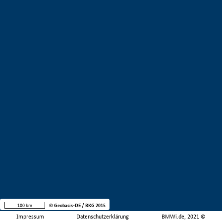
100 km
© Geobasis-DE / BKG 2015
Impressum
Datenschutzerklärung
BMWi.de, 2021 ©