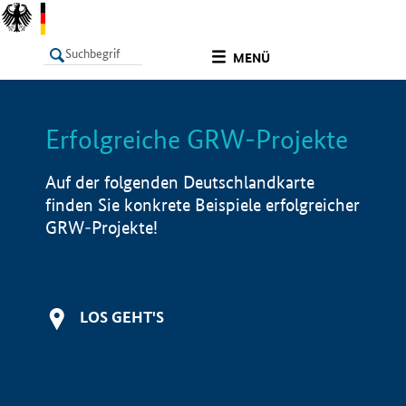
undefined
MENÜ
Erfolgreiche GRW-Projekte
LISTE
Filter
Info
Auf der folgenden Deutschlandkarte
finden Sie konkrete Beispiele erfolgreicher
GRW-Projekte!
LOS GEHT'S