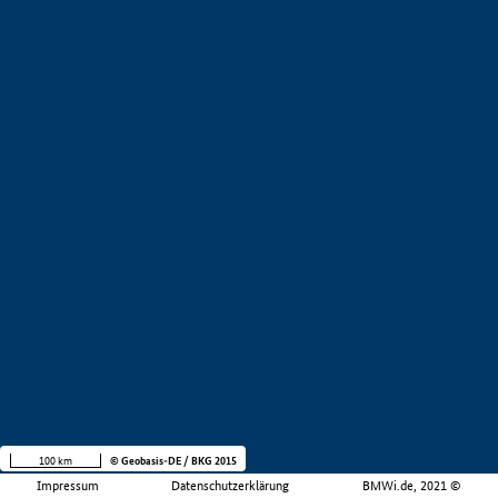
100 km
© Geobasis-DE / BKG 2015
Impressum
Datenschutzerklärung
BMWi.de, 2021 ©