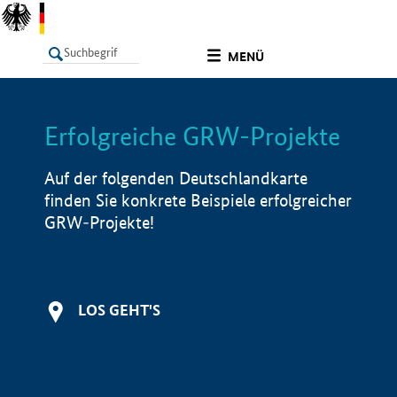
undefined
MENÜ
Erfolgreiche GRW-Projekte
LISTE
Filter
Info
Auf der folgenden Deutschlandkarte
finden Sie konkrete Beispiele erfolgreicher
GRW-Projekte!
LOS GEHT'S