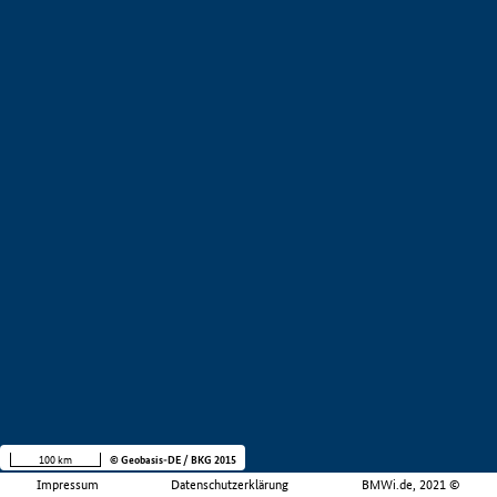
100 km
© Geobasis-DE / BKG 2015
Impressum
Datenschutzerklärung
BMWi.de, 2021 ©