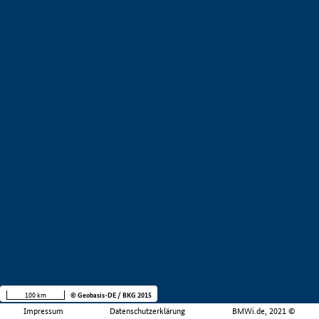
100 km
© Geobasis-DE / BKG 2015
Impressum
Datenschutzerklärung
BMWi.de, 2021 ©