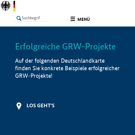
undefined
MENÜ
Erfolgreiche GRW-Projekte
LISTE
Filter
Info
Auf der folgenden Deutschlandkarte
finden Sie konkrete Beispiele erfolgreicher
GRW-Projekte!
LOS GEHT'S