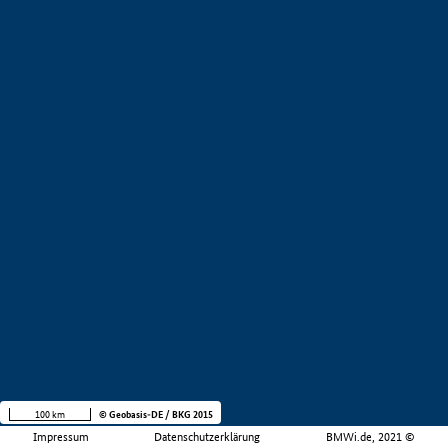
100 km
© Geobasis-DE / BKG 2015
Impressum
Datenschutzerklärung
BMWi.de, 2021 ©