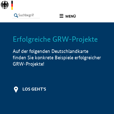
undefined
MENÜ
Erfolgreiche GRW-Projekte
LISTE
Filter
Info
Auf der folgenden Deutschlandkarte
finden Sie konkrete Beispiele erfolgreicher
GRW-Projekte!
LOS GEHT'S