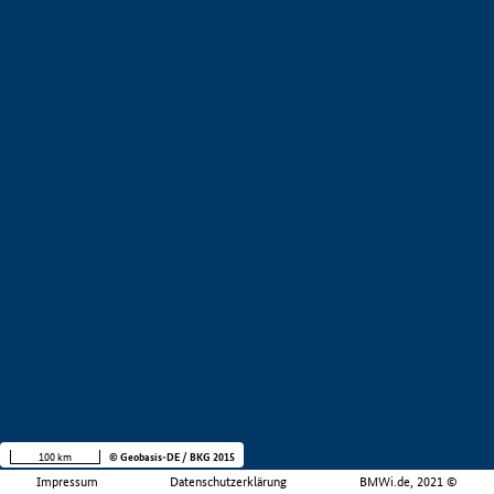
100 km
© Geobasis-DE / BKG 2015
Impressum
Datenschutzerklärung
BMWi.de, 2021 ©