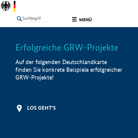
undefined
MENÜ
Erfolgreiche GRW-Projekte
LISTE
Filter
Info
Auf der folgenden Deutschlandkarte
finden Sie konkrete Beispiele erfolgreicher
GRW-Projekte!
LOS GEHT'S