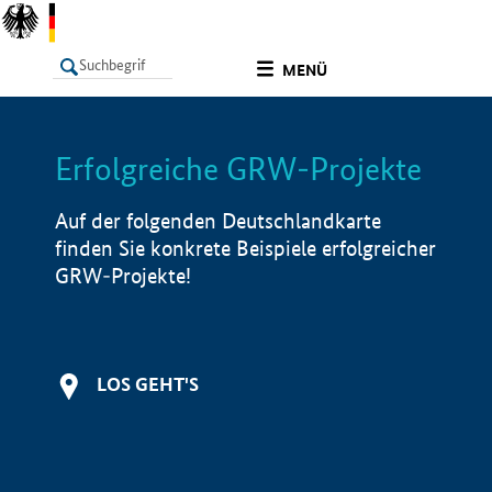
undefined
MENÜ
Erfolgreiche GRW-Projekte
LISTE
Filter
Info
Auf der folgenden Deutschlandkarte
finden Sie konkrete Beispiele erfolgreicher
GRW-Projekte!
LOS GEHT'S