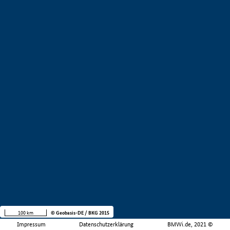
100 km
© Geobasis-DE / BKG 2015
Impressum
Datenschutzerklärung
BMWi.de, 2021 ©