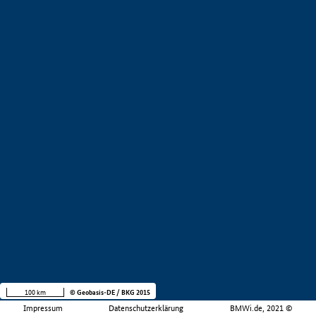
100 km
© Geobasis-DE / BKG 2015
Impressum
Datenschutzerklärung
BMWi.de, 2021 ©