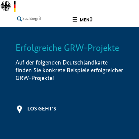
undefined
MENÜ
Erfolgreiche GRW-Projekte
LISTE
Filter
Info
Auf der folgenden Deutschlandkarte
finden Sie konkrete Beispiele erfolgreicher
GRW-Projekte!
LOS GEHT'S