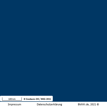
100 km
© Geobasis-DE / BKG 2015
Impressum
Datenschutzerklärung
BMWi.de, 2021 ©