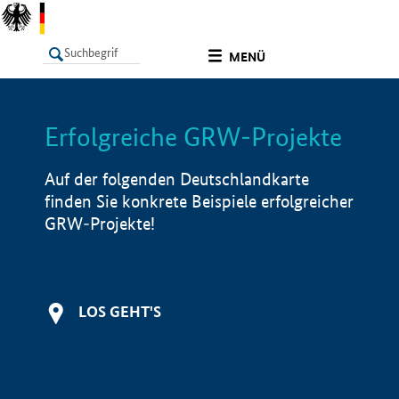
undefined
MENÜ
Erfolgreiche GRW-Projekte
LISTE
Filter
Info
Auf der folgenden Deutschlandkarte
finden Sie konkrete Beispiele erfolgreicher
GRW-Projekte!
LOS GEHT'S