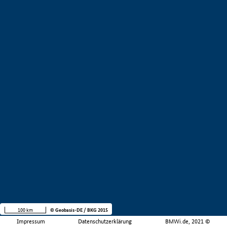
100 km
© Geobasis-DE / BKG 2015
Impressum
Datenschutzerklärung
BMWi.de, 2021 ©