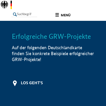
undefined
MENÜ
Erfolgreiche GRW-Projekte
LISTE
Filter
Info
Auf der folgenden Deutschlandkarte
finden Sie konkrete Beispiele erfolgreicher
GRW-Projekte!
LOS GEHT'S