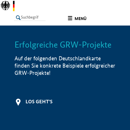
undefined
MENÜ
Erfolgreiche GRW-Projekte
LISTE
Filter
Info
Auf der folgenden Deutschlandkarte
finden Sie konkrete Beispiele erfolgreicher
GRW-Projekte!
LOS GEHT'S