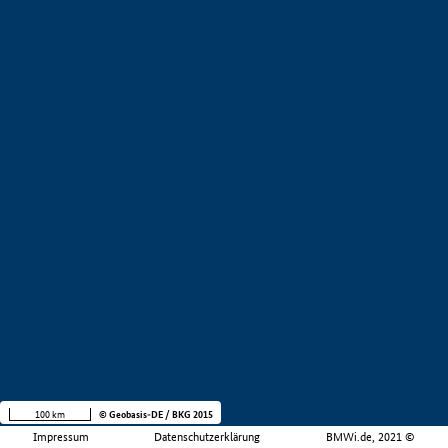
100 km
© Geobasis-DE / BKG 2015
Impressum
Datenschutzerklärung
BMWi.de, 2021 ©