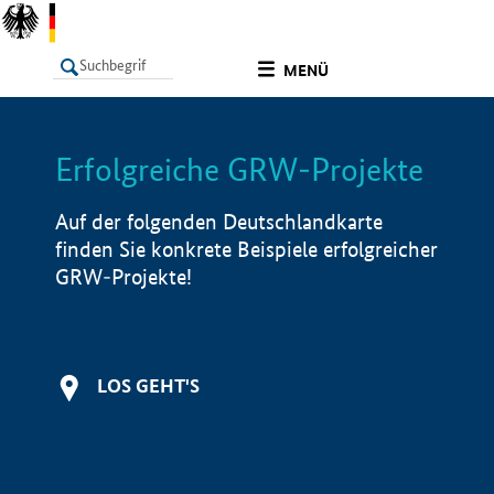
undefined
MENÜ
Erfolgreiche GRW-Projekte
LISTE
Filter
Info
Auf der folgenden Deutschlandkarte
finden Sie konkrete Beispiele erfolgreicher
GRW-Projekte!
LOS GEHT'S