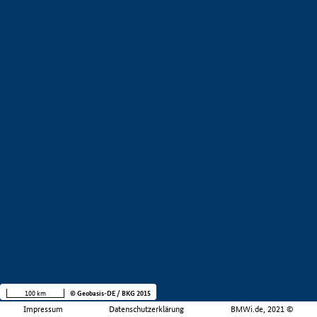
100 km
© Geobasis-DE / BKG 2015
Impressum
Datenschutzerklärung
BMWi.de, 2021 ©