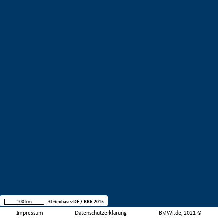
100 km
© Geobasis-DE / BKG 2015
Impressum
Datenschutzerklärung
BMWi.de, 2021 ©