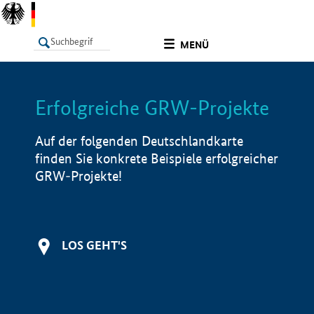
undefined
MENÜ
Erfolgreiche GRW-Projekte
LISTE
Filter
Info
Auf der folgenden Deutschlandkarte
finden Sie konkrete Beispiele erfolgreicher
GRW-Projekte!
LOS GEHT'S