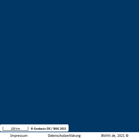
100 km
© Geobasis-DE / BKG 2015
Impressum
Datenschutzerklärung
BMWi.de, 2021 ©