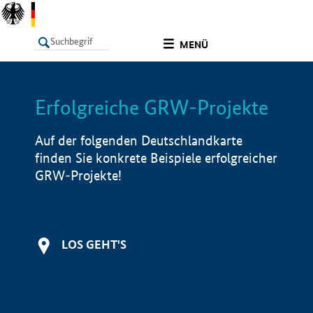
undefined
MENÜ
Erfolgreiche GRW-Projekte
LISTE
Filter
Info
Auf der folgenden Deutschlandkarte
finden Sie konkrete Beispiele erfolgreicher
GRW-Projekte!
LOS GEHT'S