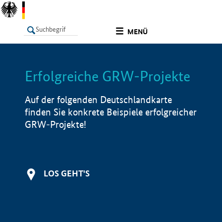
undefined
MENÜ
Erfolgreiche GRW-Projekte
LISTE
Filter
Info
Auf der folgenden Deutschlandkarte
finden Sie konkrete Beispiele erfolgreicher
GRW-Projekte!
LOS GEHT'S