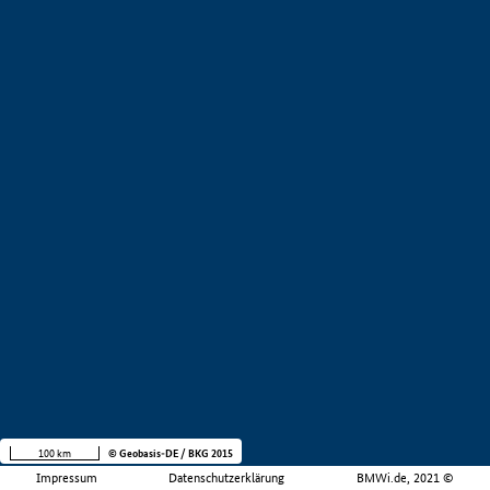
100 km
© Geobasis-DE / BKG 2015
Impressum
Datenschutzerklärung
BMWi.de, 2021 ©