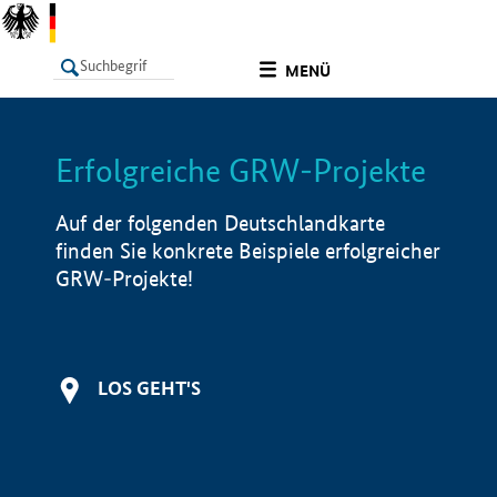
undefined
MENÜ
Erfolgreiche GRW-Projekte
LISTE
Filter
Info
Auf der folgenden Deutschlandkarte
finden Sie konkrete Beispiele erfolgreicher
GRW-Projekte!
LOS GEHT'S