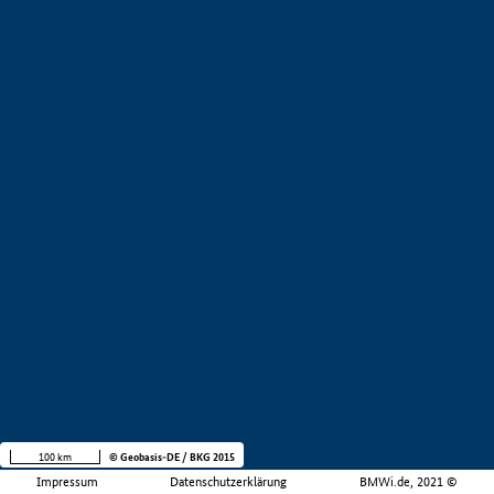
100 km
© Geobasis-DE / BKG 2015
Impressum
Datenschutzerklärung
BMWi.de, 2021 ©