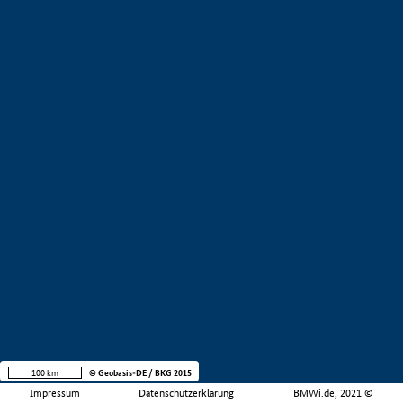
100 km
© Geobasis-DE / BKG 2015
Impressum
Datenschutzerklärung
BMWi.de, 2021 ©