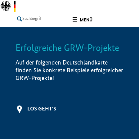
undefined
MENÜ
Erfolgreiche GRW-Projekte
LISTE
Filter
Info
Auf der folgenden Deutschlandkarte
finden Sie konkrete Beispiele erfolgreicher
GRW-Projekte!
LOS GEHT'S