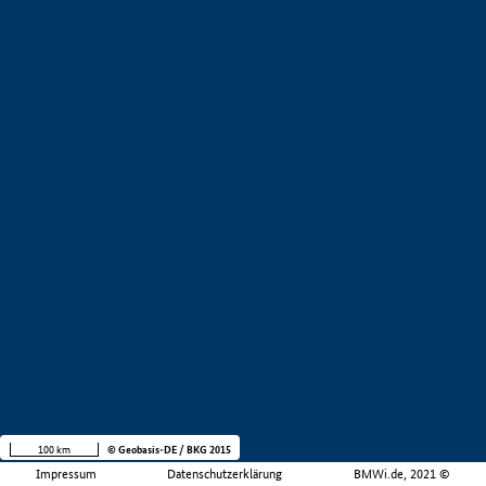
100 km
© Geobasis-DE / BKG 2015
Impressum
Datenschutzerklärung
BMWi.de, 2021 ©