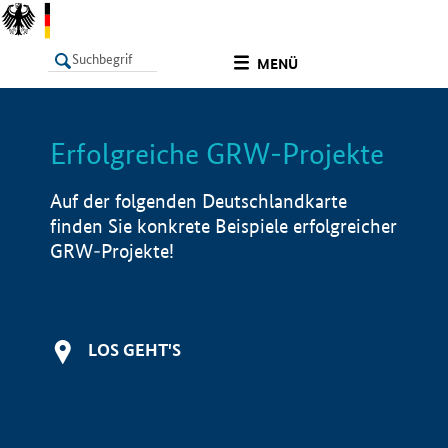
undefined
MENÜ
Erfolgreiche GRW-Projekte
LISTE
Filter
Info
Auf der folgenden Deutschlandkarte
finden Sie konkrete Beispiele erfolgreicher
GRW-Projekte!
LOS GEHT'S