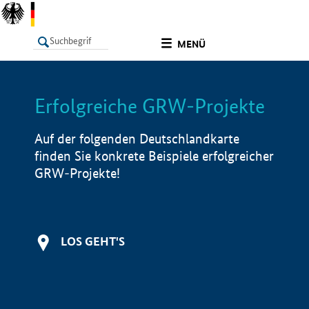
undefined
MENÜ
Erfolgreiche GRW-Projekte
LISTE
Filter
Info
Auf der folgenden Deutschlandkarte
finden Sie konkrete Beispiele erfolgreicher
GRW-Projekte!
LOS GEHT'S