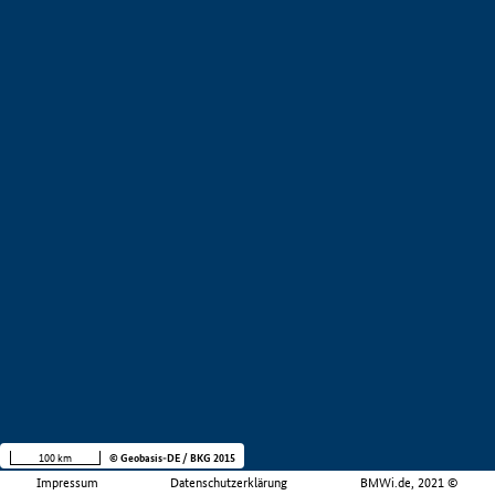
100 km
© Geobasis-DE / BKG 2015
Impressum
Datenschutzerklärung
BMWi.de, 2021 ©