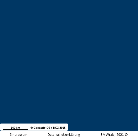
100 km
© Geobasis-DE / BKG 2015
Impressum
Datenschutzerklärung
BMWi.de, 2021 ©