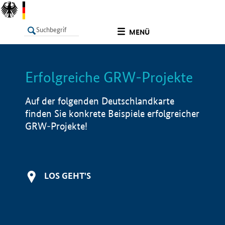
undefined
MENÜ
Erfolgreiche GRW-Projekte
LISTE
Filter
Info
Auf der folgenden Deutschlandkarte
finden Sie konkrete Beispiele erfolgreicher
GRW-Projekte!
LOS GEHT'S